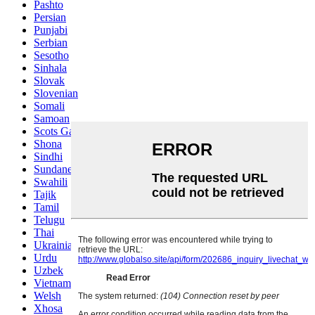
Pashto
Persian
Punjabi
Serbian
Sesotho
Sinhala
Slovak
Slovenian
Somali
Samoan
Scots Gaelic
Shona
Sindhi
Sundanese
Swahili
Tajik
Tamil
Telugu
Thai
Ukrainian
Urdu
Uzbek
Vietnamese
Welsh
Xhosa