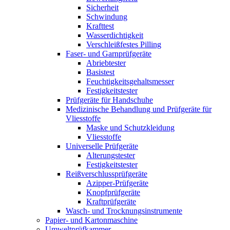
Sicherheit
Schwindung
Krafttest
Wasserdichtigkeit
Verschleißfestes Pilling
Faser- und Garnprüfgeräte
Abriebtester
Basistest
Feuchtigkeitsgehaltsmesser
Festigkeitstester
Prüfgeräte für Handschuhe
Medizinische Behandlung und Prüfgeräte für
Vliesstoffe
Maske und Schutzkleidung
Vliesstoffe
Universelle Prüfgeräte
Alterungstester
Festigkeitstester
Reißverschlussprüfgeräte
Azipper-Prüfgeräte
Knopfprüfgeräte
Kraftprüfgeräte
Wasch- und Trocknungsinstrumente
Papier- und Kartonmaschine
Umweltprüfkammer