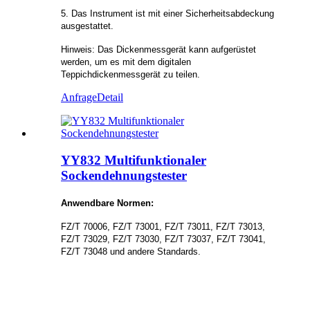
5. Das Instrument ist mit einer Sicherheitsabdeckung
ausgestattet.
Hinweis: Das Dickenmessgerät kann aufgerüstet
werden, um es mit dem digitalen
Teppichdickenmessgerät zu teilen.
Anfrage
Detail
YY832 Multifunktionaler
Sockendehnungstester
Anwendbare Normen:
FZ/T 70006, FZ/T 73001, FZ/T 73011, FZ/T 73013,
FZ/T 73029, FZ/T 73030, FZ/T 73037, FZ/T 73041,
FZ/T 73048 und andere Standards.